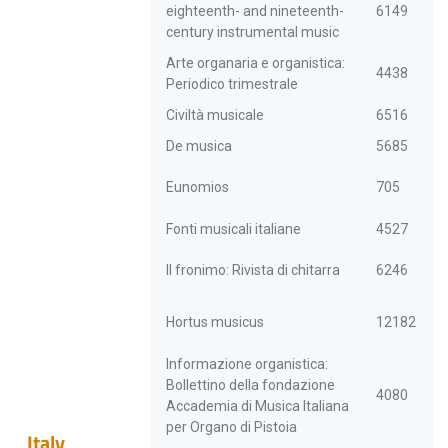
eighteenth- and nineteenth-
6149
century instrumental music
Arte organaria e organistica:
4438
Periodico trimestrale
Civiltà musicale
6516
De musica
5685
Eunomios
705
Fonti musicali italiane
4527
Il fronimo: Rivista di chitarra
6246
Hortus musicus
12182
Informazione organistica:
Bollettino della fondazione
4080
Accademia di Musica Italiana
per Organo di Pistoia
Italy