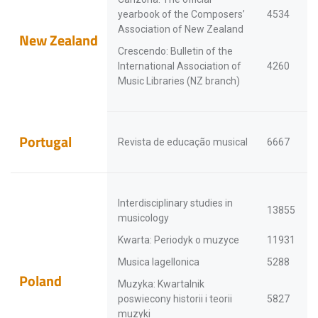
yearbook of the Composers’
4534
Association of New Zealand
New Zealand
Crescendo: Bulletin of the
International Association of
4260
Music Libraries (NZ branch)
Portugal
Revista de educação musical
6667
Interdisciplinary studies in
13855
musicology
Kwarta: Periodyk o muzyce
11931
Musica Iagellonica
5288
Poland
Muzyka: Kwartalnik
poswiecony historii i teorii
5827
muzyki