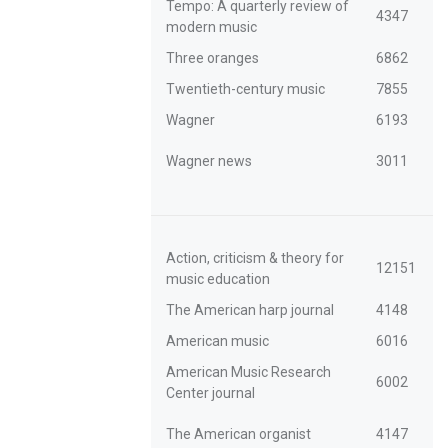
Tempo: A quarterly review of
4347
modern music
Three oranges
6862
Twentieth-century music
7855
Wagner
6193
Wagner news
3011
Action, criticism & theory for
12151
music education
The American harp journal
4148
American music
6016
American Music Research
6002
Center journal
The American organist
4147