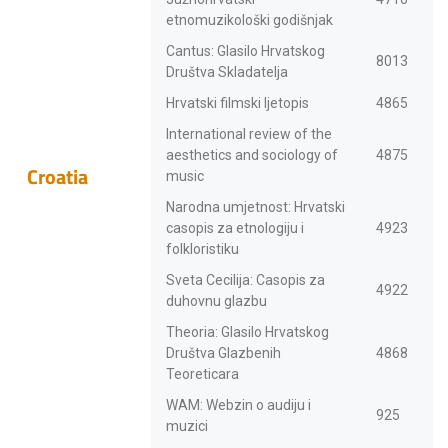
etnomuzikološki godišnjak
Cantus: Glasilo Hrvatskog
8013
Društva Skladatelja
Hrvatski filmski ljetopis
4865
International review of the
aesthetics and sociology of
4875
Croatia
music
Narodna umjetnost: Hrvatski
casopis za etnologiju i
4923
folkloristiku
Sveta Cecilija: Casopis za
4922
duhovnu glazbu
Theoria: Glasilo Hrvatskog
Društva Glazbenih
4868
Teoreticara
WAM: Webzin o audiju i
925
muzici