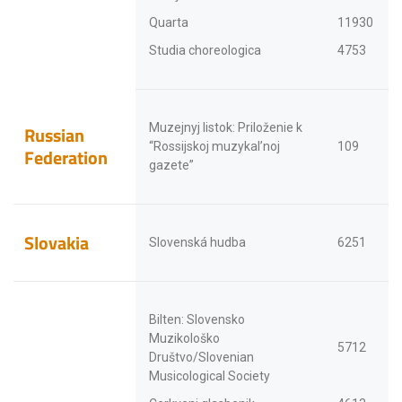
Quarta
11930
Studia choreologica
4753
Muzejnyj listok: Priloženie k
Russian
“Rossijskoj muzykal’noj
109
Federation
gazete”
Slovakia
Slovenská hudba
6251
Bilten: Slovensko
Muzikološko
5712
Društvo/Slovenian
Musicological Society