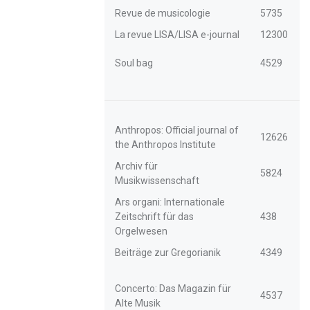
Revue de musicologie
5735
La revue LISA/LISA e-journal
12300
Soul bag
4529
Anthropos: Official journal of
12626
the Anthropos Institute
Archiv für
5824
Musikwissenschaft
Ars organi: Internationale
Zeitschrift für das
438
Orgelwesen
Beiträge zur Gregorianik
4349
Concerto: Das Magazin für
4537
Alte Musik