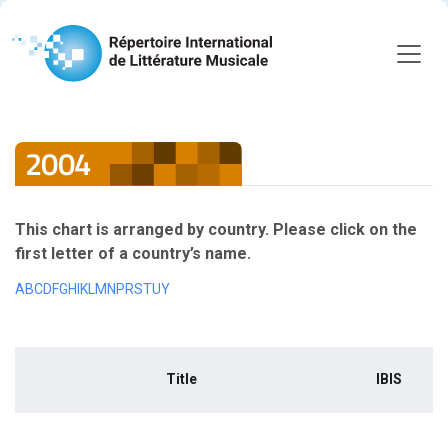
2004
This chart is arranged by country. Please click on the
first letter of a country’s name.
A
B
C
D
F
G
H
I
K
L
M
N
P
R
S
T
U
Y
Title
IBIS