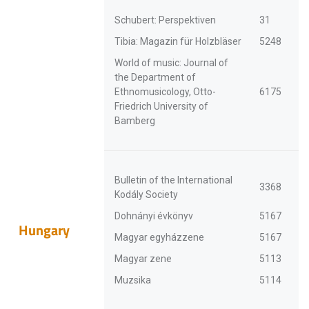
Schubert: Perspektiven
31
Tibia: Magazin für Holzbläser
5248
World of music: Journal of
the Department of
Ethnomusicology, Otto-
6175
Friedrich University of
Bamberg
Bulletin of the International
3368
Kodály Society
Dohnányi évkönyv
5167
Hungary
Magyar egyházzene
5167
Magyar zene
5113
Muzsika
5114