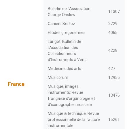
Bulletin de l’Association
11307
George Onslow
Cahiers Berlioz
2729
Études gregoriennes
4065
Larigot: Bulletin de
l’Association des
4228
Collectionneurs
d’Instruments à Vent
Médecine des arts
427
Musicorum
12955
France
Musique, images,
instruments: Revue
13476
française d’organologie et
d’iconographie musicale
Musique & technique: Revue
professionnelle de la facture
15261
instrumentale