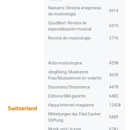
Nassarre: Revista aragonesa
4914
de musicología
Quodlibet: Revista de
5919
especialización musical
Revista de musicología
5716
Acta musicologica
4298
clingKlong: Musikzene
4639
Frau/Musiciennes en vedette
Dissonanz/Dissonance
4478
Editions BIM gazette
6482
Harpa Internet magazine
12458
Switzerland
Mitteilungen der Paul Sacher
5489
Stiftung
Musik und Liturgie
6741