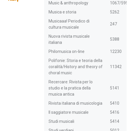
Music & anthropology
1067/5951
Musica e storia
5262
Musicaaa! Periodico di
247
cultura musicale
Nuova rivista musicale
5388
italiana
Philomusica on-line
12230
Polifonie: Storia e teoria della
coralità/History and theory of
11342
choral music
Recercare: Rivista per lo
studio e la pratica della
5141
musica antica
Rivista italiana di musicologia
5410
Il saggiatore musicale
5416
Studi musicali
5414
Studi verdiani
5012