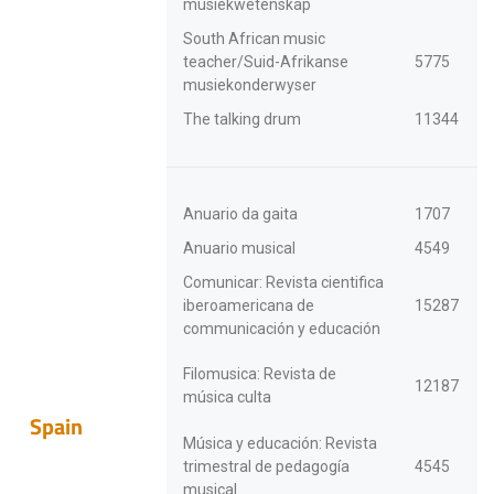
musiekwetenskap
South African music
teacher/Suid-Afrikanse
5775
musiekonderwyser
The talking drum
11344
Anuario da gaita
1707
Anuario musical
4549
Comunicar: Revista cientifica
iberoamericana de
15287
communicación y educación
Filomusica: Revista de
12187
música culta
Spain
Música y educación: Revista
trimestral de pedagogía
4545
musical