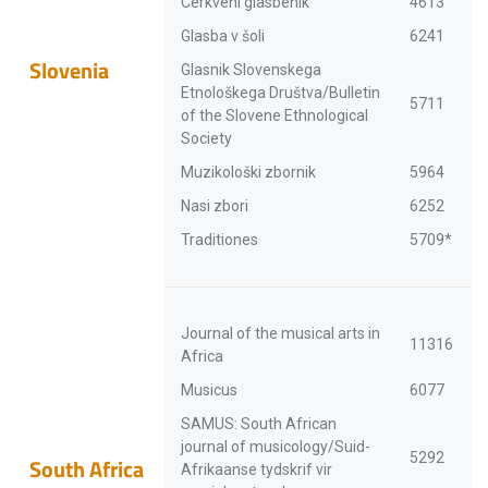
Cerkveni glasbenik
4613
Glasba v šoli
6241
Slovenia
Glasnik Slovenskega
Etnološkega Društva/Bulletin
5711
of the Slovene Ethnological
Society
Muzikološki zbornik
5964
Nasi zbori
6252
Traditiones
5709*
Journal of the musical arts in
11316
Africa
Musicus
6077
SAMUS: South African
journal of musicology/Suid-
5292
South Africa
Afrikaanse tydskrif vir