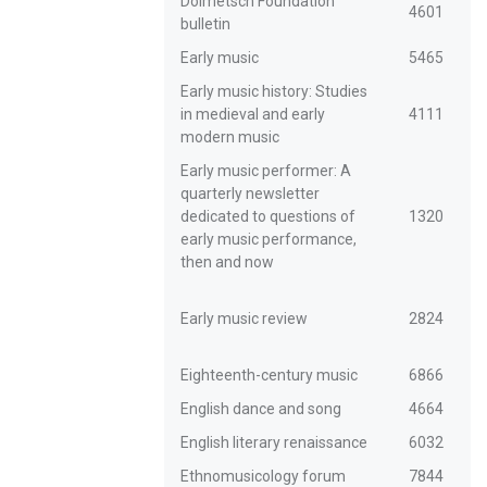
Dolmetsch Foundation
4601
bulletin
Early music
5465
Early music history: Studies
in medieval and early
4111
modern music
Early music performer: A
quarterly newsletter
dedicated to questions of
1320
early music performance,
then and now
Early music review
2824
Eighteenth-century music
6866
English dance and song
4664
English literary renaissance
6032
Ethnomusicology forum
7844