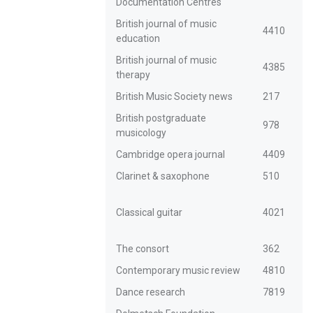
Documentation Centres
British journal of music
4410
education
British journal of music
4385
therapy
British Music Society news
217
British postgraduate
978
musicology
Cambridge opera journal
4409
Clarinet & saxophone
510
Classical guitar
4021
The consort
362
Contemporary music review
4810
Dance research
7819