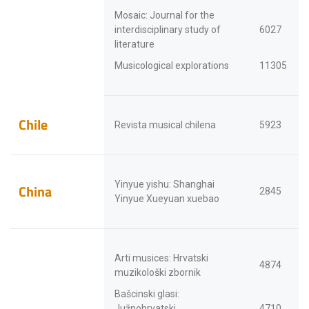
Mosaic: Journal for the
interdisciplinary study of
6027
literature
Musicological explorations
11305
Chile
Revista musical chilena
5923
Yinyue yishu: Shanghai
China
2845
Yinyue Xueyuan xuebao
Arti musices: Hrvatski
4874
muzikološki zbornik
Bašcinski glasi:
Južnohrvatski
4710