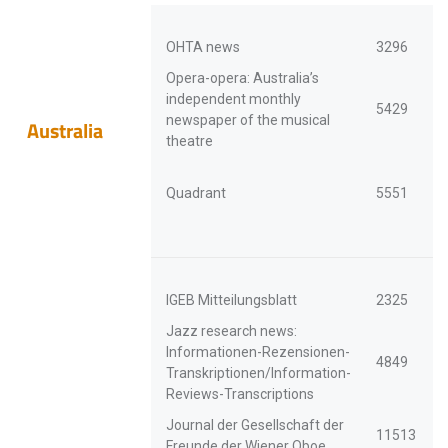
OHTA news
3296
Opera-opera: Australia’s
independent monthly
5429
newspaper of the musical
Australia
theatre
Quadrant
5551
IGEB Mitteilungsblatt
2325
Jazz research news:
Informationen-Rezensionen-
4849
Transkriptionen/Information-
Reviews-Transcriptions
Journal der Gesellschaft der
11513
Freunde der Wiener Oboe