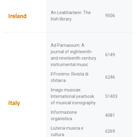
An Leabharlann: The
Ireland
9506
Irish library
Ad Parnassum: A
journal of eighteenth-
6149
and nineteenth-century
instrumental music
Il Fronimo: Rivista di
6246
chitarra
Imago musicae:
International yearbook
51403
Italy
of musical iconography
Informazione
4081
organistica
Liuteria musica e
6269
cultura