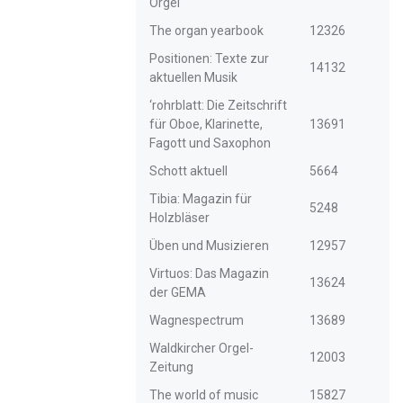
Orgel
The organ yearbook
12326
Positionen: Texte zur
14132
aktuellen Musik
‘rohrblatt: Die Zeitschrift
für Oboe, Klarinette,
13691
Fagott und Saxophon
Schott aktuell
5664
Tibia: Magazin für
5248
Holzbläser
Üben und Musizieren
12957
Virtuos: Das Magazin
13624
der GEMA
Wagnespectrum
13689
Waldkircher Orgel-
12003
Zeitung
The world of music
15827