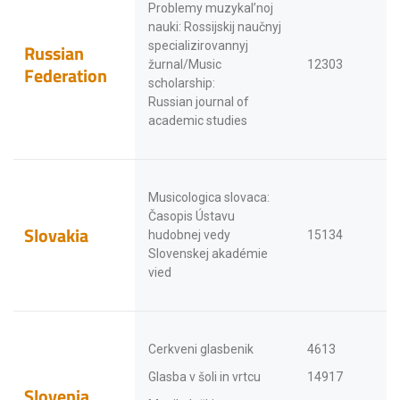
Problemy muzykal’noj
nauki: Rossijskij naučnyj
specializirovannyj
Russian
žurnal/Music
12303
Federation
scholarship:
Russian journal of
academic studies
Musicologica slovaca:
Časopis Ústavu
Slovakia
hudobnej vedy
15134
Slovenskej akadémie
vied
Cerkveni glasbenik
4613
Glasba v šoli in vrtcu
14917
Slovenia