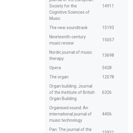
Society for the
14911
Cognitive Sciences of
Music
The new soundtrack
15193
Nineteenth-century
15057
music review
Nordic journal of music
13698
therapy
Opera
5428
The organ
12078
Organ building: Journal
of the Institute of British
6326
Organ Building
Organised sound: An
international journal of
4406
music technology
Pan: The journal of the
15921