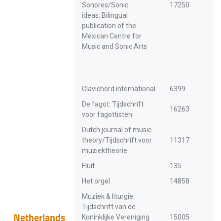
Sonores/Sonic
17250
ideas: Bilingual
publication of the
Mexican Centre for
Music and Sonic Arts
Clavichord international
6399
De fagot: Tijdschrift
16263
voor fagottisten
Dutch journal of music
theory/Tijdschrift voor
11317
muziektheorie
Fluit
135
Het orgel
14858
Muziek & liturgie:
Tijdschrift van de
Netherlands
Koninklijke Vereniging
15005