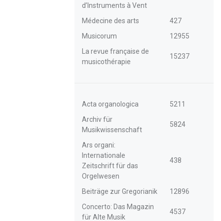
d’Instruments à Vent
Médecine des arts
427
Musicorum
12955
La revue française de
15237
musicothérapie
Acta organologica
5211
Archiv für
5824
Musikwissenschaft
Ars organi:
Internationale
438
Zeitschrift für das
Orgelwesen
Beiträge zur Gregorianik
12896
Concerto: Das Magazin
4537
für Alte Musik