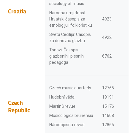
sociology of music
Croatia
Narodna umjetnost:
Hrvatski časopis za
4923
etnologiju i folkloristiku
Sveta Cecilija: Casopis
4922
za duhovnu glazbu
Tonovi: Časopis
glazbenih i plesnih
6762
pedagoga
Czech music quarterly
12765
Hudební věda
19191
Czech
Martinů revue
15176
Republic
Musicologica brunensia
14608
Národopisná revue
12865