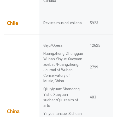
Canada
Chile
Revista musical chilena
5923
Geju/Opera
12625
Huangzhong: Zhongguo
Wuhan Yinyue Xueyuan
xuebao/Huangzhong:
2799
Journal of Wuhan
Conservatory of
Music, China
Qilu yiyuan: Shandong
Yishu Xueyuan
483
xuebao/Qilu realm of
arts
China
Yinyue tansuo: Sichuan