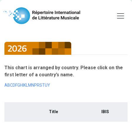
2026
This chart is arranged by country. Please click on the
first letter of a country’s name.
A
B
C
D
F
G
H
I
K
L
M
N
P
R
S
T
U
Y
Title
IBIS