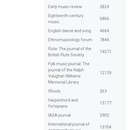
Early music review
2824
Eighteenth-century
6866
music
English dance and song
4664
Ethnomusicology forum
7844
Flute: The journal of the
14571
British Flute Society
Folk music journal: The
journal of the Ralph
12139
Vaughan Williams
Memorial Library
fRoots
263
Harpsichord and
15177
fortepiano
IASA journal
2902
International journal of
13704