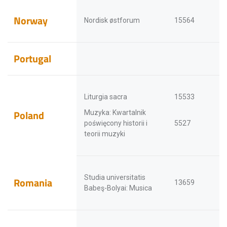
Norway
Nordisk østforum
15564
Portugal
Liturgia sacra
15533
Poland
Muzyka: Kwartalnik
poświęcony historii i
5527
teorii muzyki
Studia universitatis
Romania
13659
Babeş-Bolyai: Musica