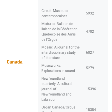
Circuit: Musiques
5932
contemporaines
Mixtures: Bulletin de
liaison de la Fédération
4702
Québécoise des Amis
de l’Orgue
Mosaic: A journal for the
interdisciplinary study
6027
of literature
Canada
Musicworks:
5279
Explorations in sound
Newfoundland
quarterly: A cultural
journal of
15396
Newfoundland and
Labrador
Organ Canada/Orgue
15354