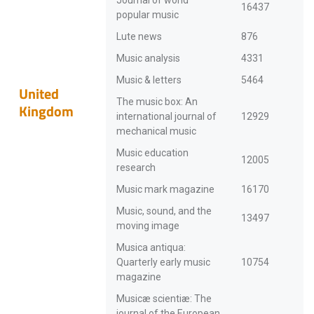
Journal of world
16437
popular music
Lute news
876
Music analysis
4331
Music & letters
5464
United
The music box: An
Kingdom
international journal of
12929
mechanical music
Music education
12005
research
Music mark magazine
16170
Music, sound, and the
13497
moving image
Musica antiqua:
Quarterly early music
10754
magazine
Musicæ scientiæ: The
journal of the European