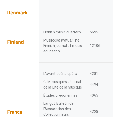
Denmark
Finnish music quarterly
5695
Finland
Musiikkikasvatus/The
Finnish journal of music
12106
education
L’avant-scène opéra
4281
Cité musiques: Journal
4494
de la Cité de la Musique
Études grégoriennes
4065
Larigot: Bulletin de
l’Association des
France
4228
Collectionneurs