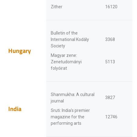
Zither
16120
Bulletin of the
International Kodály
3368
Society
Hungary
Magyar zene:
Zenetudományi
5113
folyóirat
Shanmukha: A cultural
3827
journal
India
Sruti: India’s premier
magazine for the
12746
performing arts